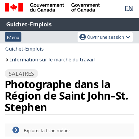
Sél
EN
Passer
Passer
de
au
à
Gouvernement
Guichet-
contenu
la
la
Guichet-Emplois
du
principal
version
Emplois
Canada
lan
Menu
Menu
HTML
Menu
Ouvrir une session
/
simplifiée
et
des
Government
Vous
Guichet-Emplois
of
recherche
paramètres
êtes
Information sur le marché du travail
Canada
du
ici
compte
:
SALAIRES
Photographe dans la
Région de Saint John–St.
Stephen
Explorer la fiche métier