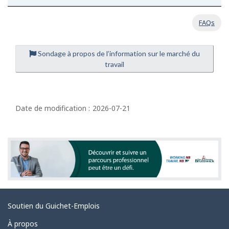
FAQs
Sondage à propos de l’information sur le marché du
travail
D
é
Date de modification :
2026-07-21
t
a
i
l
s
d
Liens
Soutien du Guichet-Emplois
e
connexes
l
À propos