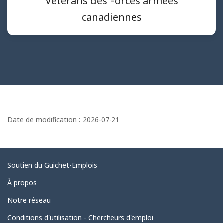
Vétérans des Forces armées
canadiennes
D
é
Date de modification :
2026-07-21
t
a
i
Liens
Soutien du Guichet-Emplois
l
connexes
À propos
s
Notre réseau
d
e
Conditions d'utilisation - Chercheurs d'emploi