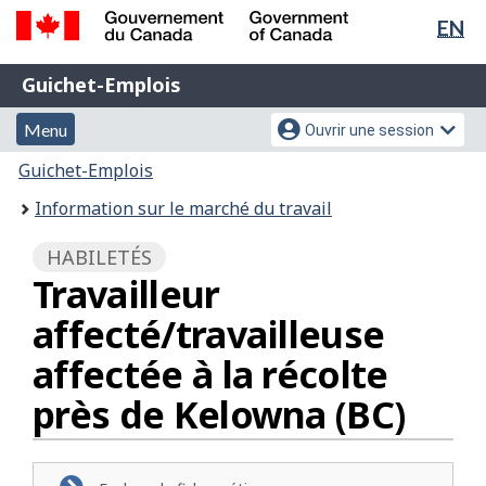
Sél
EN
Passer
Passer
de
au
à
Gouvernement
Guichet-
contenu
la
la
Guichet-Emplois
du
principal
version
Emplois
Canada
lan
Menu
Menu
HTML
Menu
Ouvrir une session
/
simplifiée
et
des
Government
Vous
Guichet-Emplois
of
recherche
paramètres
êtes
Information sur le marché du travail
Canada
du
ici
compte
:
HABILETÉS
Travailleur
affecté/travailleuse
affectée à la récolte
près de Kelowna (BC)