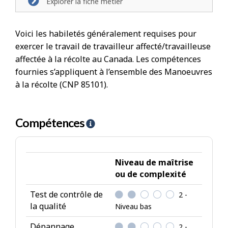
Explorer la fiche métier
Voici les habiletés généralement requises pour
exercer le travail de travailleur affecté/travailleuse
affectée à la récolte au Canada. Les compétences
fournies s’appliquent à l’ensemble des Manoeuvres
à la récolte (CNP 85101).
Compétences
A
i
d
e
Niveau de maîtrise
-
ou de complexité
C
Test de contrôle de
2 -
o
la qualité
Niveau bas
m
p
Dépannage
2 -