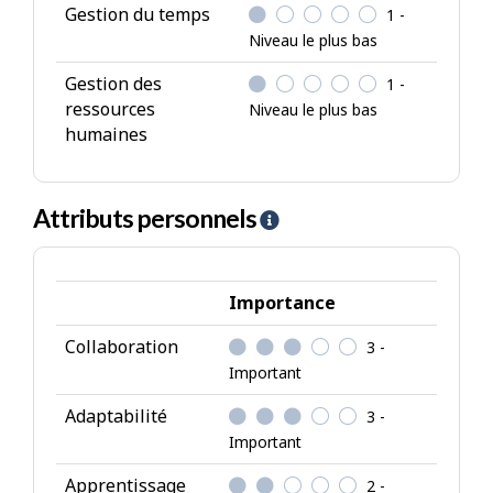
Gestion du temps
1 -
Niveau le plus bas
Gestion des
1 -
ressources
Niveau le plus bas
humaines
Attributs personnels
A
i
d
e
Importance
-
Collaboration
3 -
A
Important
t
t
Adaptabilité
3 -
r
Important
i
Apprentissage
2 -
b