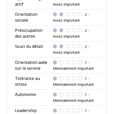
actif
Assez important
u
t
Orientation
2 -
s
sociale
Assez important
p
Préoccupation
2 -
e
des autres
Assez important
r
s
Souci du détail
2 -
o
Assez important
n
Orientation axée
1 -
n
sur le service
Minimalement important
e
l
Tolérance au
1 -
s
stress
Minimalement important
Autonomie
1 -
Minimalement important
Leadership
1 -