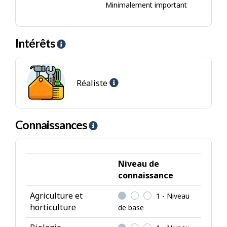
Minimalement important
Intérêts
A
i
d
Aide
e
Réaliste
-
-
Emplois
I
de
n
Connaissances
A
type
t
i
réaliste
é
d
r
e
Niveau de
ê
-
connaissance
t
C
s
Agriculture et
1 - Niveau
o
horticulture
de base
n
n