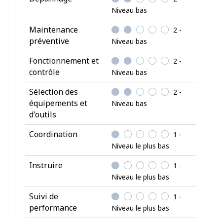
é
Niveau bas
t
Maintenance
2 -
e
préventive
Niveau bas
n
c
Fonctionnement et
2 -
e
contrôle
Niveau bas
s
Sélection des
2 -
équipements et
Niveau bas
d'outils
Coordination
1 -
Niveau le plus bas
Instruire
1 -
Niveau le plus bas
Suivi de
1 -
performance
Niveau le plus bas