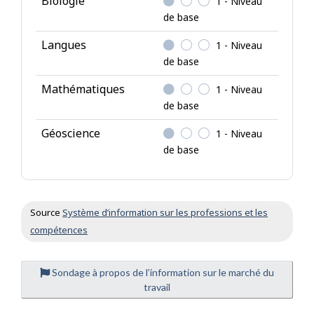
Biologie
1 - Niveau
a
de base
i
Langues
1 - Niveau
s
de base
s
a
Mathématiques
1 - Niveau
n
de base
c
Géoscience
1 - Niveau
e
de base
s
Source
Système d’information sur les professions et les
compétences
Sondage à propos de l’information sur le marché du
travail