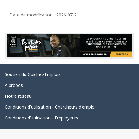
D
é
Date de modification :
2026-07-21
t
a
i
l
s
d
Liens
Soutien du Guichet-Emplois
e
connexes
l
À propos
a
Notre réseau
p
Conditions d'utilisation - Chercheurs d'emploi
a
Conditions d’utilisation - Employeurs
g
e