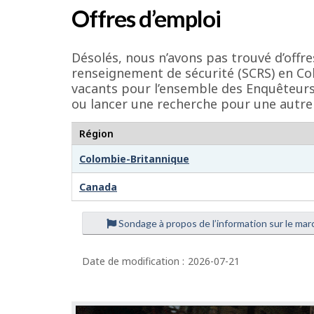
é
Offres d’emploi
t
a
Désolés, nous n’avons pas trouvé d’off
i
renseignement de sécurité (SCRS) en Co
vacants pour l’ensemble des Enquêteurs
l
ou lancer une recherche pour une autre
s
d
Région
e
Colombie-Britannique
l
Canada
a
p
Sondage à propos de l’information sur le marc
a
Date de modification :
2026-07-21
g
e