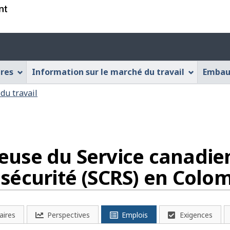
Passer
Passer
Passer
au
à
à
contenu
« À
la
Menu
principal
propos
version
des
de
HTML
ères
Information sur le marché du travail
Embau
cette
simplifiée
paramèt
application
du
du travail
Web »
compte
use du Service canadie
sécurité (SCRS) en Colo
aires
Perspectives
Emplois
Exigences