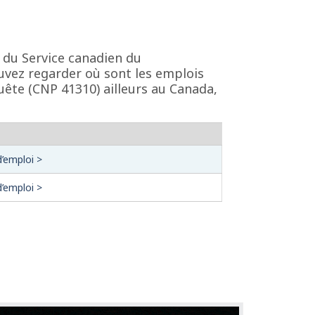
 du Service canadien du
uvez regarder où sont les emplois
ête (CNP 41310) ailleurs au Canada,
d’emploi >
d’emploi >