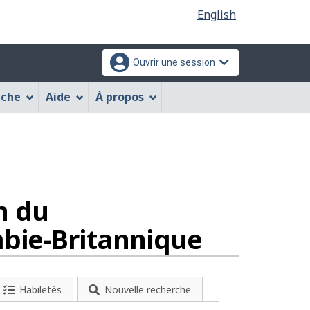
Sélection
English
de
la
Ouvrir une session
langue
che
Aide
À propos
res
n du
mbie-Britannique
Habiletés
Nouvelle recherche