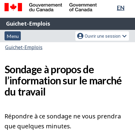
Sélec
EN
Passer
Passer
de
au
à
Gouvernement
Guichet-
contenu
la
la
Guichet-Emplois
du
principal
version
Emplois
Canada
lang
Menu
Menu
HTML
Menu
Ouvrir une session
/
simplifiée
et
des
Government
Vous
Guichet-Emplois
of
recherche
paramètres
êtes
Canada
du
ici
Sondage à propos de
compte
:
l’information sur le marché
du travail
Répondre à ce sondage ne vous prendra
que quelques minutes.