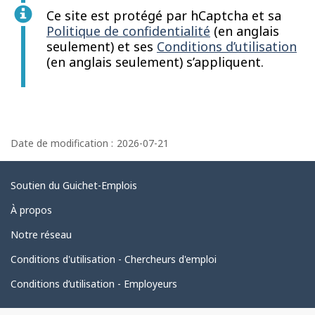
Ce site est protégé par hCaptcha et sa
Politique de confidentialité
(en anglais
seulement) et ses
Conditions d’utilisation
(en anglais seulement) s’appliquent.
D
é
Date de modification :
2026-07-21
t
a
Liens
Soutien du Guichet-Emplois
i
connexes
À propos
l
Notre réseau
s
Conditions d'utilisation - Chercheurs d'emploi
d
e
Conditions d’utilisation - Employeurs
l