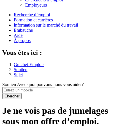
des
Employeurs
paramètres
Menu
Recherche d’emploi
du
Formation et carrières
de
compte
Information sur le marché du travail
navigation
Embauche
Aide
principal
À propos
Vous êtes ici :
Guichet-Emplois
Soutien
Sujet
Soutien
Avec quoi pouvons-nous vous aider?
Entrez
un
mot-
clé
Je ne vois pas de jumelages
sous mon offre d’emploi.