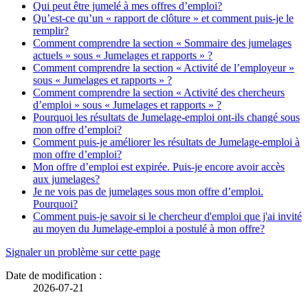
Qui peut être jumelé à mes offres d’emploi?
Qu’est-ce qu’un « rapport de clôture » et comment puis-je le
remplir?
Comment comprendre la section « Sommaire des jumelages
actuels » sous « Jumelages et rapports » ?
Comment comprendre la section « Activité de l’employeur »
sous « Jumelages et rapports » ?
Comment comprendre la section « Activité des chercheurs
d’emploi » sous « Jumelages et rapports » ?
Pourquoi les résultats de Jumelage-emploi ont-ils changé sous
mon offre d’emploi?
Comment puis-je améliorer les résultats de Jumelage-emploi à
mon offre d’emploi?
Mon offre d’emploi est expirée. Puis-je encore avoir accès
aux jumelages?
Je ne vois pas de jumelages sous mon offre d’emploi.
Pourquoi?
Comment puis-je savoir si le chercheur d'emploi que j'ai invité
au moyen du Jumelage-emploi a postulé à mon offre?
Détails
Signaler un problème sur cette page
de
Date de modification :
2026-07-21
la