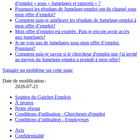
d’emploi » sous « Jumelages et rapports » ?
Pourquoi les résultats de Jumelage-emploi ont-ils changé sous
mon offre d’emploi?
Comment puis-je améliorer les résultats de Jumelage-emploi à
mon offre d’emploi?
Mon offre d’emploi est expirée. Puis-je encore avoir accès
aux jumelages?
Je ne vois pas de jumelages sous mon offre d’emploi.
Pourquoi?
Comment puis-je savoir si le chercheur d'emploi que j'ai invité
au moyen du Jumelage-emploi a postulé à mon offre?
Détails
Signaler un problème sur cette page
de
Date de modification :
2026-07-21
la
page
Liens
Soutien du Guichet-Emplois
À propos
connexes
Notre réseau
Conditions d'utilisation - Chercheurs d'emploi
Conditions d’utilisation - Employeurs
Organisation
Avis
Ce
Confidentialité
lien
Ce
du