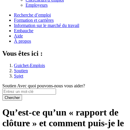
des
Employeurs
paramètres
Menu
Recherche d’emploi
du
Formation et carrières
de
compte
Information sur le marché du travail
navigation
Embauche
Aide
principal
À propos
Vous êtes ici :
Guichet-Emplois
Soutien
Sujet
Soutien
Avec quoi pouvons-nous vous aider?
Entrez
un
mot-
clé
Qu’est-ce qu’un « rapport de
clôture » et comment puis-je le