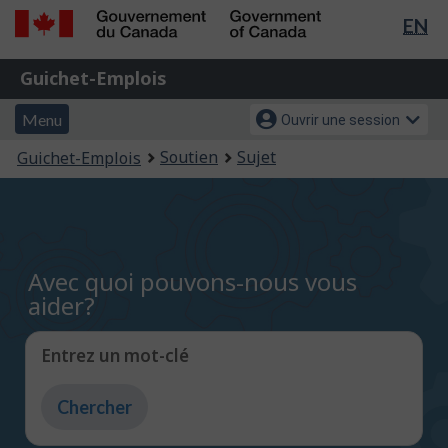
Sél
EN
Passer
Passer
de
au
à
Gouvernement
Guichet-
contenu
la
la
Guichet-Emplois
du
principal
version
Emplois
Canada
lan
Menu
Menu
HTML
Menu
Ouvrir une session
/
simplifiée
et
des
Government
Vous
Soutien
Sujet
Guichet-Emplois
of
recherche
paramètres
êtes
Canada
du
ici
compte
:
Avec quoi pouvons-nous vous
aider?
Entrez un mot-clé
Entrez
du
texte