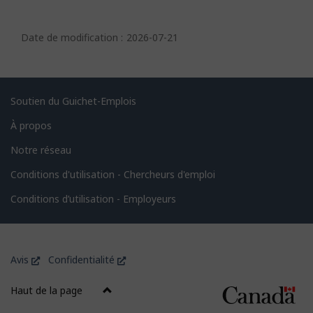
D
é
Date de modification :
2026-07-21
t
a
i
Liens
Soutien du Guichet-Emplois
l
connexes
À propos
s
Notre réseau
d
e
Conditions d'utilisation - Chercheurs d'emploi
l
Conditions d’utilisation - Employeurs
a
p
Organisation
a
Ce
Ce
Avis
Confidentialité
du
g
lien
lien
gouvernement
ouvrira
ouvrira
Haut de la page
e
dans
dans
du