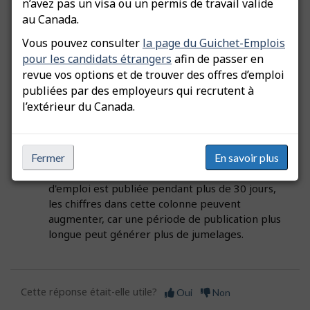
n’avez pas un visa ou un permis de travail valide
jumelages avec des candidats qui sont soit
au Canada.
citoyens canadiens, soit résidents permanents.
Vous pouvez consulter
la page du Guichet-Emplois
Si une offre d'emploi est publiée pendant plus
pour les candidats étrangers
afin de passer en
de 30 jours, les chiffres dans cette colonne
revue vos options et de trouver des offres d’emploi
peuvent augmenter, car une période de
publiées par des employeurs qui recrutent à
publication plus longue peut générer plus de
jumelages.
l’extérieur du Canada.
31+ jours - Candidats d’Entrée express – Cette
colonne affiche les jumelages avec les profils de
Fermer
En savoir plus
chercheurs d’emploi étrangers inscrits au
programme d’Entrée express. Si une offre
d'emploi est publiée pendant plus de 30 jours,
les chiffres dans cette colonne peuvent
augmenter, car une période de publication plus
longue peut générer plus de jumelages.
Cette réponse était-elle utile?
Oui
Non