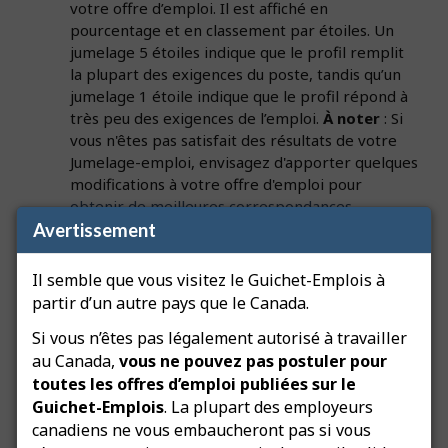
votre offre d’emploi. Il est affiché en
pourcentage et en classement par étoiles. Un
jumelage 5 étoiles indique que le profil remplit
la plupart des exigences du poste, tandis qu’un
jumelage 1 étoile indique que le profil répond à
très peu des exigences de l’emploi.
À noter
: Si
vous n'êtes pas satisfait des résultats de votre
Jumelage-emploi, envisagez d'apporter quelques
modifications à votre offre d'emploi pour
obtenir de meilleures correspondances
.
Avertissement
30 premiers jours – Cette colonne affiche les
jumelages qui se produisent dans les 30
Il semble que vous visitez le Guichet-Emplois à
premiers jours de la publication de l’offre
partir d’un autre pays que le Canada.
d’emploi. Une nouvelle offre peut être publiée
pendant 30 jours maximum. Si le poste n’est pas
Si vous n’êtes pas légalement autorisé à travailler
pourvu, l’affichage peut être prolongé jusqu’à
au Canada,
vous ne pouvez pas postuler pour
trois fois de 30 jours, pour un total de 120 jours.
toutes les offres d’emploi publiées sur le
Cette colonne montre uniquement les jumelages
Guichet-Emplois
. La plupart des employeurs
survenus durant les 30 premiers jours.
canadiens ne vous embaucheront pas si vous
31+ jours - Canadiens – Cette colonne indique les