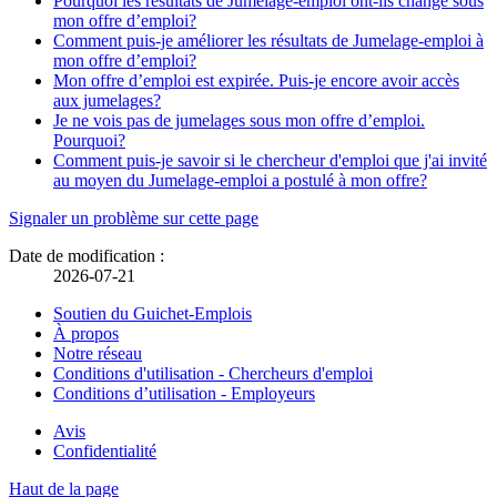
Pourquoi les résultats de Jumelage-emploi ont-ils changé sous
mon offre d’emploi?
Comment puis-je améliorer les résultats de Jumelage-emploi à
mon offre d’emploi?
Mon offre d’emploi est expirée. Puis-je encore avoir accès
aux jumelages?
Je ne vois pas de jumelages sous mon offre d’emploi.
Pourquoi?
Comment puis-je savoir si le chercheur d'emploi que j'ai invité
au moyen du Jumelage-emploi a postulé à mon offre?
Détails
Signaler un problème sur cette page
de
Date de modification :
2026-07-21
la
page
Liens
Soutien du Guichet-Emplois
À propos
connexes
Notre réseau
Conditions d'utilisation - Chercheurs d'emploi
Conditions d’utilisation - Employeurs
Organisation
Avis
Ce
Confidentialité
lien
Ce
du
ouvrira
lien
Haut de la page
gouvernement
dans
ouvrira