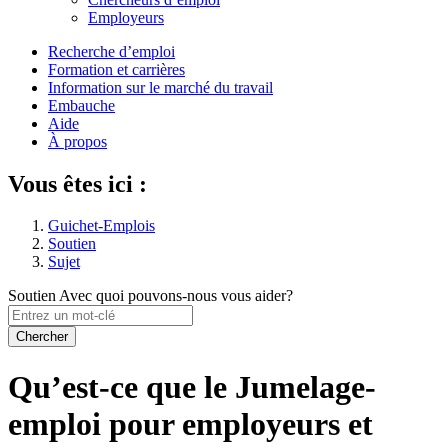
des
Employeurs
paramètres
Menu
Recherche d’emploi
du
Formation et carrières
de
compte
Information sur le marché du travail
navigation
Embauche
Aide
principal
À propos
Vous êtes ici :
Guichet-Emplois
Soutien
Sujet
Soutien
Avec quoi pouvons-nous vous aider?
Entrez
un
mot-
clé
Qu’est-ce que le Jumelage-
emploi pour employeurs et