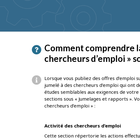
texte
pour
obtenir
des
suggestions
D
Comment comprendre la 
é
chercheurs d’emploi » so
t
a
Lorsque vous publiez des offres d’emploi 
i
jumelé à des chercheurs d’emploi qui ont d
études semblables aux exigences de votre e
l
sections sous « Jumelages et rapports ». V
s
chercheurs d’emploi » :
d
e
Activité des chercheurs d’emploi
l
Cette section répertorie les actions effect