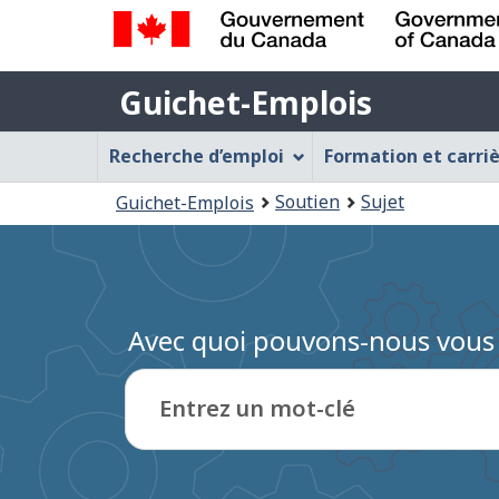
Gouvernement
Guichet-
du
Guichet-Emplois
Emplois
Canada
Menu
/
Recherche d’emploi
Formation et carri
Government
Guichet-
Vous
of
Soutien
Sujet
Guichet-Emplois
Emplois
Canada
êtes
ici
:
Avec quoi pouvons-nous vous 
Entrez un mot-clé
Entrez
du