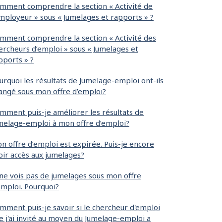
mment comprendre la section « Activité de
employeur » sous « Jumelages et rapports » ?
mment comprendre la section « Activité des
ercheurs d’emploi » sous « Jumelages et
pports » ?
urquoi les résultats de Jumelage-emploi ont-ils
angé sous mon offre d’emploi?
mment puis-je améliorer les résultats de
melage-emploi à mon offre d’emploi?
n offre d’emploi est expirée. Puis-je encore
oir accès aux jumelages?
 ne vois pas de jumelages sous mon offre
emploi. Pourquoi?
mment puis-je savoir si le chercheur d'emploi
e j'ai invité au moyen du Jumelage-emploi a