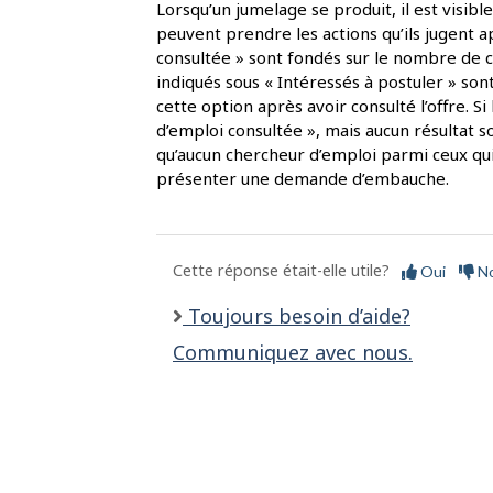
a
Lorsqu’un jumelage se produit, il est visib
peuvent prendre les actions qu’ils jugent a
p
consultée » sont fondés sur le nombre de ch
a
indiqués sous « Intéressés à postuler » son
cette option après avoir consulté l’offre. S
g
d’emploi consultée », mais aucun résultat s
e
qu’aucun chercheur d’emploi parmi ceux qui 
présenter une demande d’embauche.
Cette réponse était-elle utile?
Oui
N
Toujours besoin d’aide?
Communiquez avec nous.