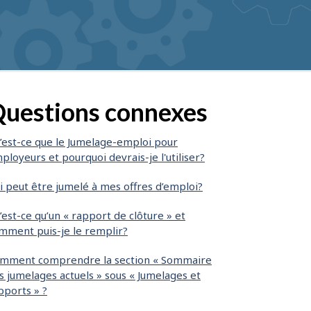
uestions connexes
’est-ce que le Jumelage-emploi pour
ployeurs et pourquoi devrais-je l'utiliser?
i peut être jumelé à mes offres d’emploi?
’est-ce qu’un « rapport de clôture » et
mment puis-je le remplir?
mment comprendre la section « Sommaire
s jumelages actuels » sous « Jumelages et
pports » ?