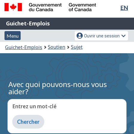
Sél
EN
Passer
Passer
de
au
à
Gouvernement
Guichet-
contenu
la
la
Guichet-Emplois
du
principal
version
Emplois
Canada
lan
Menu
Menu
HTML
Menu
Ouvrir une session
/
simplifiée
et
des
Government
Vous
Soutien
Sujet
Guichet-Emplois
of
recherche
paramètres
êtes
Canada
du
ici
compte
:
Avec quoi pouvons-nous vous
aider?
Entrez un mot-clé
Entrez
du
texte