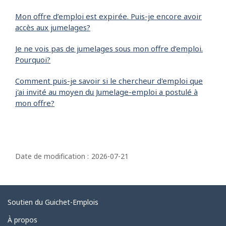
Mon offre d’emploi est expirée. Puis-je encore avoir
accès aux jumelages?
Je ne vois pas de jumelages sous mon offre d’emploi.
Pourquoi?
Comment puis-je savoir si le chercheur d'emploi que
j'ai invité au moyen du Jumelage-emploi a postulé à
mon offre?
D
é
Date de modification :
2026-07-21
t
a
i
Liens
Soutien du Guichet-Emplois
l
connexes
À propos