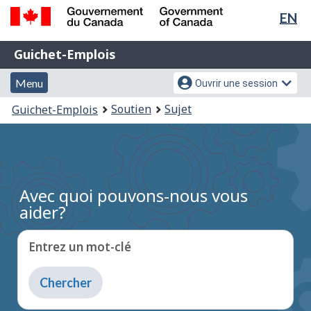
Sél
EN
Passer
Passer
de
au
à
Gouvernement
Guichet-
contenu
la
la
Guichet-Emplois
du
principal
version
Emplois
Canada
lan
Menu
Menu
HTML
Menu
Ouvrir une session
/
simplifiée
et
des
Government
Vous
Soutien
Sujet
Guichet-Emplois
of
recherche
paramètres
êtes
Canada
du
ici
compte
:
Avec quoi pouvons-nous vous
aider?
Entrez un mot-clé
Entrez
du
texte