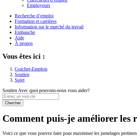
des
Employeurs
paramètres
Menu
Recherche d’emploi
du
Formation et carrières
de
compte
Information sur le marché du travail
navigation
Embauche
Aide
principal
À propos
Vous êtes ici :
Guichet-Emplois
Soutien
Sujet
Soutien
Avec quoi pouvons-nous vous aider?
Entrez
un
mot-
clé
Comment puis-je améliorer les 
Voici ce que vous pouvez faire pour maximiser les jumelages pertinent