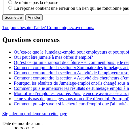
Je n’aime pas la réponse
La réponse contient une erreur ou un lien qui ne fonctionne pas
Annuler
Toujours besoin d’aide? Communiquez avec nous.
Questions connexes
Qu’est-ce que le Jumelage-emploi pour employeurs et pourquoi de
Qui peut être jumelé à mes offres d’emploi?
Qu’est-ce qu’un « rapport de clôture » et comment puis-je le re
Comment comprendre la section « Sommaire des jumelages actue
Comment comprendre la section « Activité de l’employeur » sou
Comment comprendre la section « Activité des chercheurs d’emp
Pourquoi les résultats de Jumelage-emploi ont-ils changé sous 
Comment puis-je améliorer les résultats de Jumelage-emploi à 
Mon offre d’emploi est expirée. Puis-je encore avoir accès aux
Je ne vois pas de jumelages sous mon offre d’emploi. Pourquoi
Comment puis-je savoir si le chercheur d'emploi que j'ai invit
Détails
Signaler un problème sur cette page
de
Date de modification :
2026-07-21