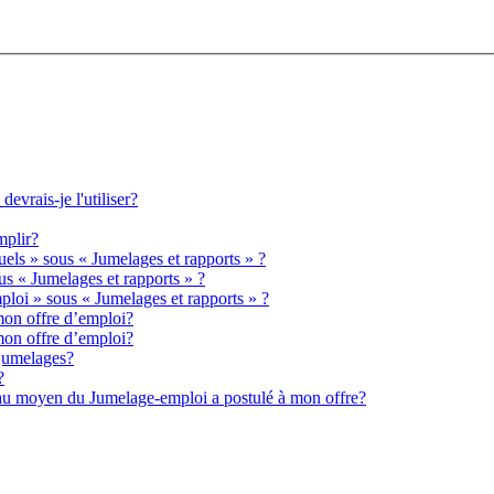
vrais-je l'utiliser?
mplir?
ls » sous « Jumelages et rapports » ?
s « Jumelages et rapports » ?
loi » sous « Jumelages et rapports » ?
mon offre d’emploi?
mon offre d’emploi?
 jumelages?
?
é au moyen du Jumelage-emploi a postulé à mon offre?