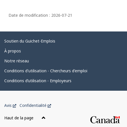
D
é
Date de modification :
2026-07-21
t
a
i
Liens
Soutien du Guichet-Emplois
l
connexes
À propos
s
Notre réseau
d
e
Conditions d'utilisation - Chercheurs d'emploi
l
Conditions d’utilisation - Employeurs
a
p
Organisation
a
Ce
Ce
Avis
Confidentialité
du
g
lien
lien
gouvernement
ouvrira
ouvrira
Haut de la page
e
dans
dans
du