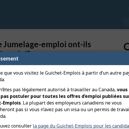
e Jumelage-emploi ont-ils
Q
’emploi?
ssement
Qu
em
nombre de jumelages peut avoir changé. Les plus
e que vous visitez le Guichet-Emplois à partir d’un autre p
Qu
da.
son compte d’utilisateur, ou modifie son profil de
 n’êtes pas légalement autorisé à travailler au Canada,
vous
Qu
 l’apparition ou la disparition d’un jumelage avec ce
co
pas postuler pour toutes les offres d’emploi publiées sur
t-Emplois
. La plupart des employeurs canadiens ne vous
Co
eront pas si vous n’avez pas un visa ou un permis de travai
ce cas, les profils des chercheurs d’emploi auparavant
de
da.
respondre aux nouvelles exigences. Alors, ces jumelages
ra
s résultats et de nouveaux jumelages pourraient se
uvez consulter
la page du Guichet-Emplois pour les candida