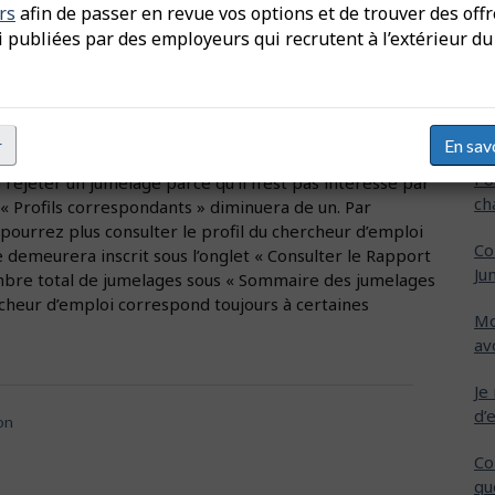
rs
afin de passer en revue vos options et de trouver des off
Co
votre offre d’emploi ou un chercheur d’emploi modifie
l’
i publiées par des employeurs qui recrutent à l’extérieur du
lon le mode de jumelage sélectionné, le nombre de
ar défaut » permet d’obtenir des jumelages associés à
Co
 strict » limite les résultats aux jumelages étroitement
ch
tences et aux études requises.
ra
r
En sav
Po
 rejeter un jumelage parce qu’il n’est pas intéressé par
ch
t « Profils correspondants » diminuera de un. Par
pourrez plus consulter le profil du chercheur d’emploi
Co
age demeurera inscrit sous l’onglet « Consulter le Rapport
Ju
 nombre total de jumelages sous « Sommaire des jumelages
chercheur d’emploi correspond toujours à certaines
Mo
av
Je
d’
on
Co
qu