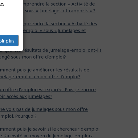
res
mment comprendre la section « Activité de
employeur » sous « Jumelages et rapports » ?
mment comprendre la section « Activité des
ercheurs d’emploi » sous « Jumelages et
pports » ?
oir plus
urquoi les résultats de Jumelage-emploi ont-ils
angé sous mon offre d’emploi?
mment puis-je améliorer les résultats de
melage-emploi à mon offre d’emploi?
n offre d’emploi est expirée. Puis-je encore
oir accès aux jumelages?
 ne vois pas de jumelages sous mon offre
emploi. Pourquoi?
mment puis-je savoir si le chercheur d'emploi
e j'ai invité au moyen du Jumelage-emploi a