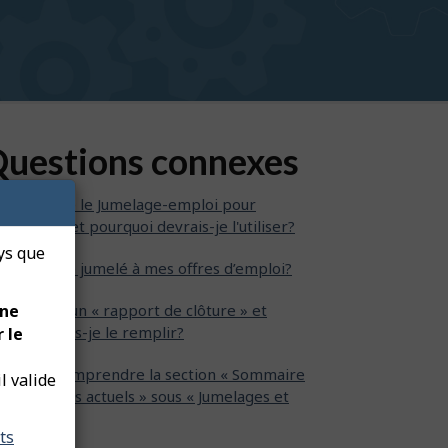
uestions connexes
’est-ce que le Jumelage-emploi pour
ployeurs et pourquoi devrais-je l'utiliser?
ays que
i peut être jumelé à mes offres d’emploi?
 ne
’est-ce qu’un « rapport de clôture » et
mment puis-je le remplir?
 le
mment comprendre la section « Sommaire
l valide
s jumelages actuels » sous « Jumelages et
pports » ?
ts