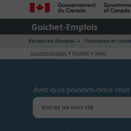
Gouvernement
Guichet-
du
Guichet-Emplois
Emplois
Canada
Menu
/
Recherche d’emploi
Formation et carri
Government
Guichet-
Vous
of
Soutien
Sujet
Guichet-Emplois
Emplois
Canada
êtes
ici
:
Avec quoi pouvons-nous vous 
Entrez un mot-clé
Entrez
du