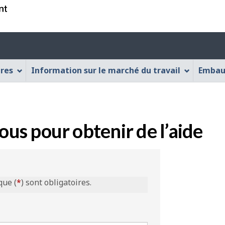
Passer
Passer
Passer
au
à
à
contenu
« À
la
principal
propos
version
de
HTML
ères
Information sur le marché du travail
Embau
cette
simplifiée
application
Web »
s pour obtenir de l’aide
que (
*
) sont obligatoires.