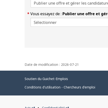
Vous essayez de :
Publier une offre et gé
D
Date de modification :
2026-07-21
é
t
Liens
Soutien du Guichet-Emplois
a
connexes
i
Conditions d'utilisation - Chercheurs d'emploi
l
s
Organisation
Ce
Ce
Avis
Confidentialité