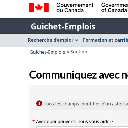
Gouvernement
Guichet-
du
Guichet-Emplois
Emplois
Canada
Menu
/
Recherche d’emploi
Formation et carri
Government
Guichet-
Vous
of
Soutien
Guichet-Emplois
Emplois
Canada
êtes
ici
Communiquez avec nou
:
Tous les champs identifiés d’un astéris
Avec quoi pouvons-nous vous aider?