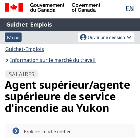
Sél
EN
Passer
Passer
de
au
à
Gouvernement
Guichet-
contenu
la
la
Guichet-Emplois
du
principal
version
Emplois
Canada
lan
Menu
Menu
HTML
Menu
Ouvrir une session
/
simplifiée
et
des
Government
Vous
Guichet-Emplois
of
recherche
paramètres
êtes
Information sur le marché du travail
Canada
du
ici
compte
:
SALAIRES
Agent supérieur/agente
supérieure de service
d'incendie au Yukon
Explorer la fiche métier