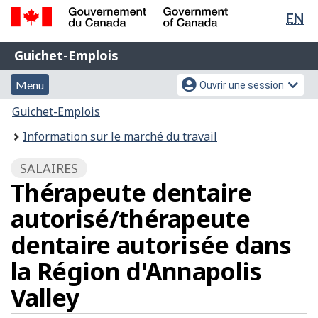
Sél
EN
Passer
Passer
de
au
à
Gouvernement
Guichet-
contenu
la
la
Guichet-Emplois
du
principal
version
Emplois
Canada
lan
Menu
Menu
HTML
Menu
Ouvrir une session
/
simplifiée
et
des
Government
Vous
Guichet-Emplois
of
recherche
paramètres
êtes
Information sur le marché du travail
Canada
du
ici
compte
:
SALAIRES
Thérapeute dentaire
autorisé/thérapeute
dentaire autorisée dans
la Région d'Annapolis
Valley