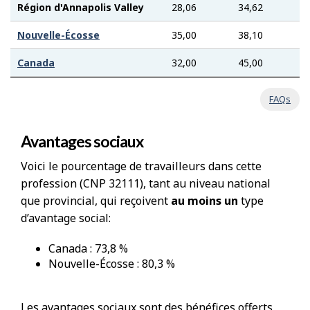
Région d'Annapolis Valley
28,06
34,62
4
Nouvelle-Écosse
35,00
38,10
4
Canada
32,00
45,00
6
FAQs
Avantages sociaux
Voici le pourcentage de travailleurs dans cette
profession (CNP 32111), tant au niveau national
que provincial, qui reçoivent
au moins un
type
d’avantage social:
Canada : 73,8 %
Nouvelle-Écosse : 80,3 %
Les avantages sociaux sont des bénéfices offerts