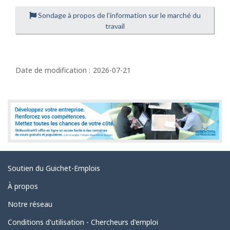
Sondage à propos de l’information sur le marché du
travail
D
é
Date de modification :
2026-07-21
t
a
i
l
s
d
Liens
Soutien du Guichet-Emplois
e
connexes
l
À propos
a
Notre réseau
p
Conditions d'utilisation - Chercheurs d'emploi