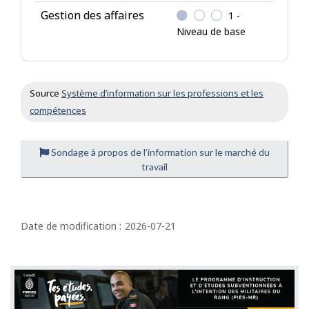
Gestion des affaires
1 -
Niveau de base
Source
Système d’information sur les professions et les
compétences
Sondage à propos de l’information sur le marché du
travail
D
é
Date de modification :
2026-07-21
t
a
i
l