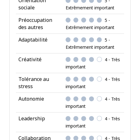
Orientation
5 -
r
sociale
Extrêmement important
i
Préoccupation
5 -
b
des autres
Extrêmement important
u
t
Adaptabilité
5 -
s
Extrêmement important
p
Créativité
4 - Très
e
important
r
s
Tolérance au
4 - Très
o
stress
important
n
Autonomie
4 - Très
n
important
e
l
Leadership
4 - Très
s
important
Collaboration
4 - Très