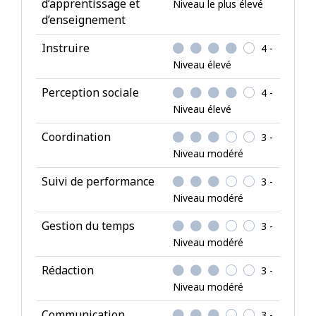
d’apprentissage et
Niveau le plus élevé
p
d’enseignement
é
Instruire
t
4 -
Niveau élevé
e
n
Perception sociale
4 -
c
Niveau élevé
e
s
Coordination
3 -
Niveau modéré
Suivi de performance
3 -
Niveau modéré
Gestion du temps
3 -
Niveau modéré
Rédaction
3 -
Niveau modéré
Communication
3 -