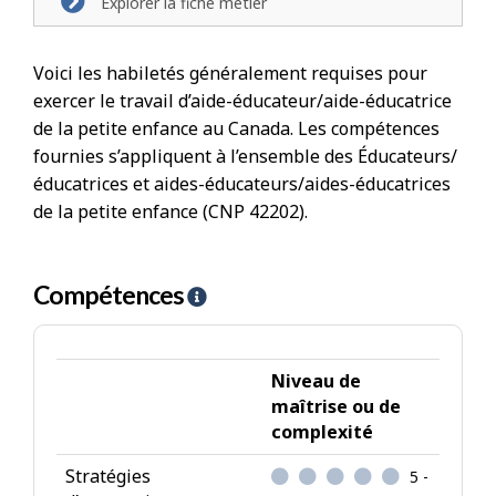
Explorer la fiche métier
Voici les habiletés généralement requises pour
exercer le travail d’aide-éducateur/aide-éducatrice
de la petite enfance au Canada. Les compétences
fournies s’appliquent à l’ensemble des Éducateurs/
éducatrices et aides-éducateurs/aides-éducatrices
de la petite enfance (CNP 42202).
Compétences
A
i
d
e
Niveau de
-
maîtrise ou de
complexité
C
o
Stratégies
5 -
m