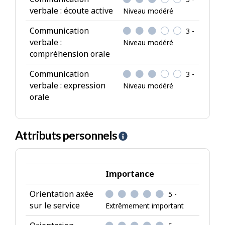
verbale : écoute active
Niveau modéré
Communication
3 -
verbale :
Niveau modéré
compréhension orale
Communication
3 -
verbale : expression
Niveau modéré
orale
Attributs personnels
A
i
d
e
Importance
-
Orientation axée
5 -
A
sur le service
Extrêmement important
t
t