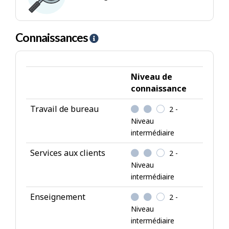
s
entreprenant
-
Emplois
de
Connaissances
A
type
i
investigateur
d
e
Niveau de
-
connaissance
C
Travail de bureau
2 -
o
Niveau
n
intermédiaire
n
a
Services aux clients
2 -
i
Niveau
intermédiaire
s
s
Enseignement
2 -
a
Niveau
n
intermédiaire
c