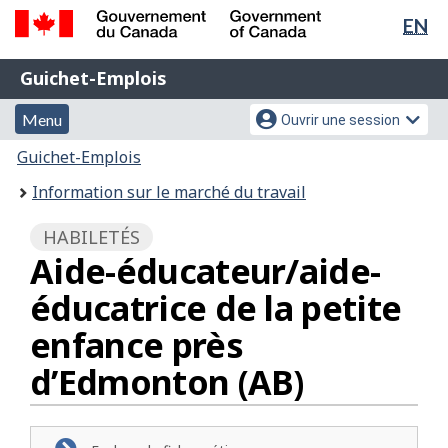
Sél
EN
Passer
Passer
de
au
à
Gouvernement
Guichet-
contenu
la
la
Guichet-Emplois
du
principal
version
Emplois
Canada
lan
Menu
Menu
HTML
Menu
Ouvrir une session
/
simplifiée
et
des
Government
Vous
Guichet-Emplois
of
recherche
paramètres
êtes
Information sur le marché du travail
Canada
du
ici
compte
:
HABILETÉS
Aide-éducateur/aide-
éducatrice de la petite
enfance près
d’Edmonton (AB)