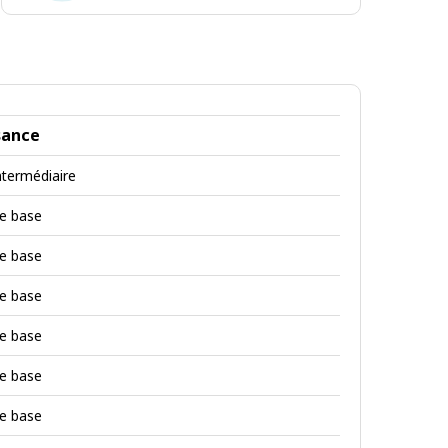
Emplois
de
type
conventionnel
sance
ntermédiaire
de base
de base
de base
de base
de base
de base