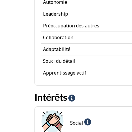
Autonomie
r
Leadership
i
Préoccupation des autres
b
u
Collaboration
t
Adaptabilité
s
Souci du détail
p
Apprentissage actif
e
r
Intérêts
s
A
o
i
n
d
Aide
Social
n
e
-