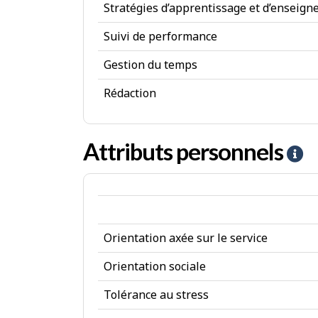
e
Stratégies d’apprentissage et d’enseig
n
Suivi de performance
c
Gestion du temps
e
Rédaction
s
Attributs personnels
A
i
d
e
Orientation axée sur le service
-
A
Orientation sociale
t
Tolérance au stress
t