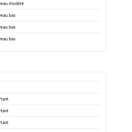
iveau modéré
veau bas
veau bas
veau bas
rtant
rtant
rtant