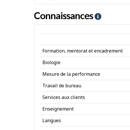
e
-
Emplois
l
I
Connaissances
A
de
s
n
i
type
t
d
social
é
e
r
Formation, mentorat et encadrement
-
ê
C
Biologie
t
o
Mesure de la performance
s
n
Travail de bureau
n
Services aux clients
a
Enseignement
i
s
Langues
s