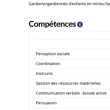
Gardiens/gardiennes d'enfants en milieu fam
Compétences
A
i
d
e
Perception sociale
-
C
Coordination
o
Instruire
m
Gestion des ressources matérielles
p
Communication verbale : écoute active
é
Persuasion
t