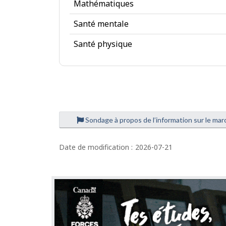
Mathématiques
a
Santé mentale
n
Santé physique
c
e
s
Sondage à propos de l’information sur le marc
D
é
Date de modification :
2026-07-21
t
a
i
l
s