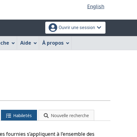
Sélection
English
de
la
Ouvrir une session
langue
che
Aide
À propos
res
Habiletés
Nouvelle recherche
es fournies s’appliquent à l’ensemble des