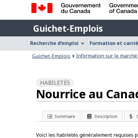
Gouvernement
Guichet-
du
Guichet-Emplois
Emplois
Canada
Menu
/
Recherche d’emploi
Formation et carri
Government
Guichet-
Vous
of
Information sur le marché 
Guichet-Emplois
Emplois
Canada
êtes
ici
:
HABILETÉS
Nourrice au Cana
Sommaire
Description
Voici les habiletés généralement requises p