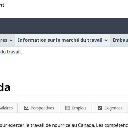
Passer
Passer
Passer
au
à
à
contenu
« À
la
Menu
principal
propos
version
des
de
HTML
ères
Information sur le marché du travail
Embau
cette
simplifiée
paramèt
application
du
du travail
Web »
compte
da
Salaires
Perspectives
Emplois
Exigences
our exercer le travail de nourrice au Canada. Les compétenc