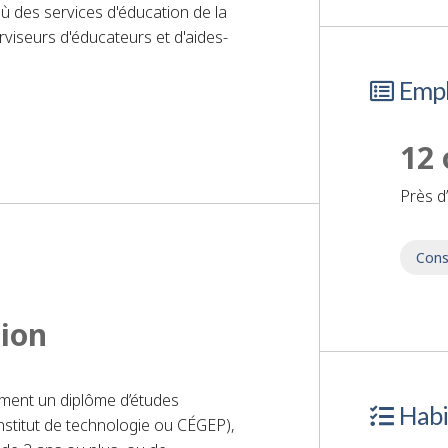
 où des services d'éducation de la
rviseurs d'éducateurs et d'aides-
Empl
de-éducatrice de la petite enfance
12 
près 
Cons
tion
ement un diplôme d’études
Habi
nstitut de technologie ou CÉGEP),