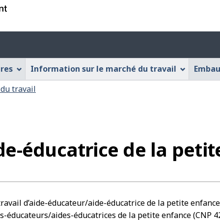
Passer
Passer
Passer
au
à
à
contenu
« À
la
Menu
principal
propos
version
des
de
HTML
ères
Information sur le marché du travail
Embau
cette
simplifiée
paramèt
application
du
du travail
Web »
compte
e-éducatrice de la petit
 travail d’aide-éducateur/aide-éducatrice de la petite enfan
s-éducateurs/aides-éducatrices de la petite enfance (CNP 4