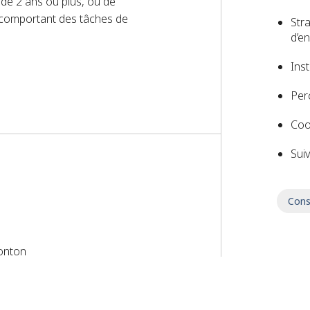
 de 2 ans ou plus, ou de
e comportant des tâches de
Str
d’e
Inst
 Exigences d’emploi
Per
Coo
Sui
Cons
monton