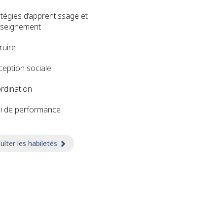
atégies d’apprentissage et
nseignement
ruire
ception sociale
rdination
vi de performance
ulter les habiletés
sur Habiletés