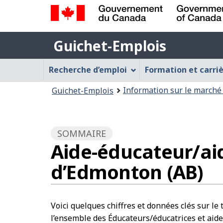
Gouvernement
Guichet-
du
Guichet-Emplois
Emplois
Canada
Menu
/
Recherche d’emploi
Formation et carri
Government
Guichet-
Vous
of
Information sur le marché 
Guichet-Emplois
Emplois
Canada
êtes
ici
:
SOMMAIRE
Aide-éducateur/aid
d’Edmonton (AB)
Voici quelques chiffres et données clés sur le
l’ensemble des Éducateurs/éducatrices et aide