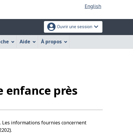
Sélection
English
de
la
Ouvrir une session
langue
che
Aide
À propos
res
e enfance près
ce. Les informations fournies concernent
2202).