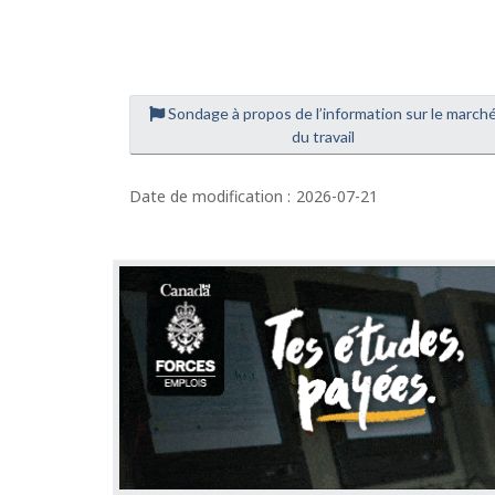
Sondage à propos de l’information sur le march
D
du travail
é
t
Date de modification :
2026-07-21
a
i
l
s
d
e
l
a