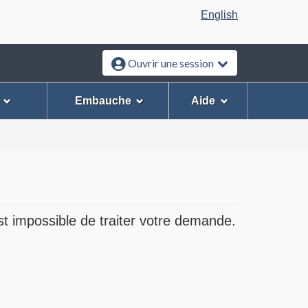
Sélection
English
de
la
Ouvrir une session
langue
es
Embauche
Aide
st impossible de traiter votre demande.