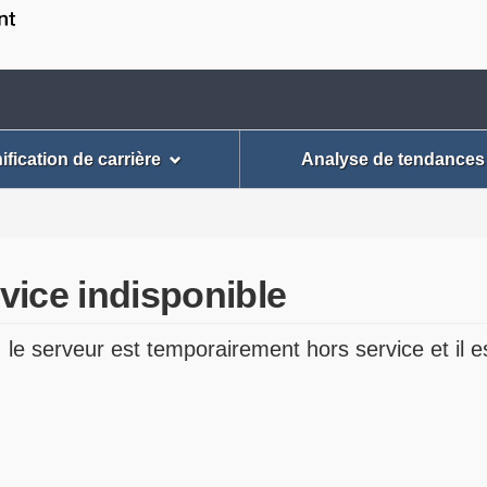
Passer
Passer
Passer
au
à
à
contenu
« À
la
Menu
principal
propos
version
des
de
HTML
paramètr
cette
simplifiée
ification de carrière
Analyse de tendances
application
du
Web »
compte
vice indisponible
le serveur est temporairement hors service et il e