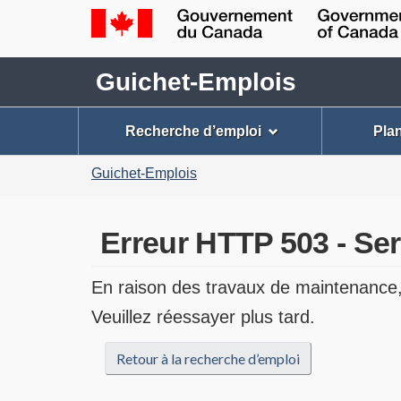
Gouvernement
Guichet-
du
Guichet-Emplois
Emplois
Canada
Menu
/
Recherche d’emploi
Plan
Government
Guichet-
of
Vous
Emplois
Guichet-Emplois
Canada
êtes
ici
Erreur HTTP 503 - Ser
:
En raison des travaux de maintenance, 
Veuillez réessayer plus tard.
Retour à la recherche d’emploi