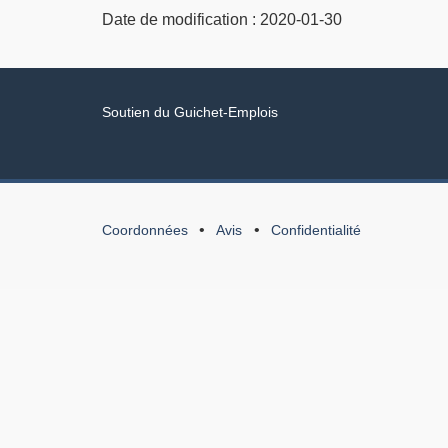
Date de modification :
2020-01-30
Liens
Soutien du Guichet-Emplois
connexes
À
Coordonnées
Avis
Confidentialité
propos
de
cette
application
Web