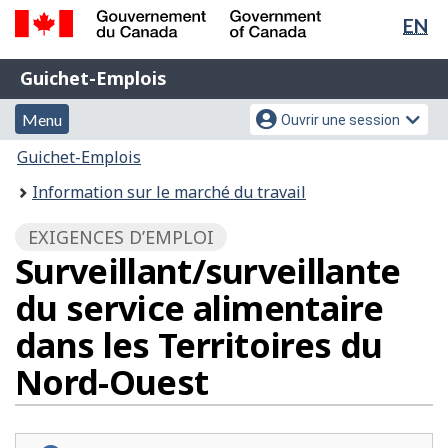
Sél
EN
Passer
Passer
de
au
à
Gouvernement
Guichet-
contenu
la
la
Guichet-Emplois
du
principal
version
Emplois
Canada
lan
Menu
Menu
HTML
Menu
Ouvrir une session
/
simplifiée
et
des
Government
Vous
Guichet-Emplois
of
recherche
paramètres
êtes
Information sur le marché du travail
Canada
du
ici
compte
:
EXIGENCES D’EMPLOI
Surveillant/surveillante
du service alimentaire
dans les Territoires du
Nord-Ouest