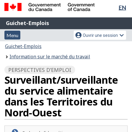
Sél
EN
Passer
Passer
de
au
à
Gouvernement
Guichet-
contenu
la
la
Guichet-Emplois
du
principal
version
Emplois
Canada
lan
Menu
Menu
HTML
Menu
Ouvrir une session
/
simplifiée
et
des
Government
Vous
Guichet-Emplois
of
recherche
paramètres
êtes
Information sur le marché du travail
Canada
du
ici
compte
:
PERSPECTIVES D’EMPLOI
Surveillant/surveillante
du service alimentaire
dans les Territoires du
Nord-Ouest