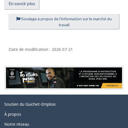
En savoir plus
Sondage à propos de l’information sur le marché du
travail
D
é
Date de modification :
2026-07-21
t
a
i
l
s
d
Liens
Soutien du Guichet-Emplois
e
connexes
l
À propos
a
Notre réseau