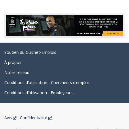
t
a
i
l
s
d
Liens
Soutien du Guichet-Emplois
e
connexes
l
À propos
a
Notre réseau
p
Conditions d'utilisation - Chercheurs d'emploi
a
Conditions d’utilisation - Employeurs
g
e
Organisation
Ce
Ce
Avis
Confidentialité
du
lien
lien
ouvrira
ouvrira