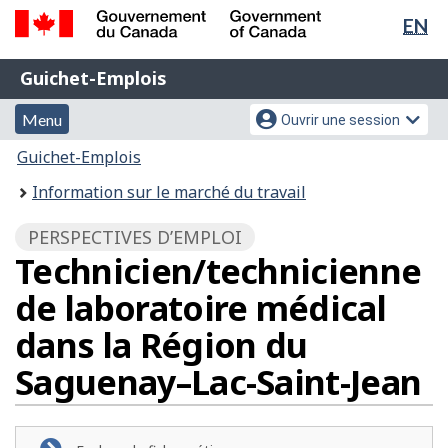
Sél
EN
Passer
Passer
de
au
à
Gouvernement
Guichet-
contenu
la
la
Guichet-Emplois
du
principal
version
Emplois
Canada
lan
Menu
Menu
HTML
Menu
Ouvrir une session
/
simplifiée
et
des
Government
Vous
Guichet-Emplois
of
recherche
paramètres
êtes
Information sur le marché du travail
Canada
du
ici
compte
:
PERSPECTIVES D’EMPLOI
Technicien/technicienne
de laboratoire médical
dans la Région du
Saguenay–Lac-Saint-Jean