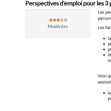
Perspectives d’emploi pour les 3
Les per
person
Modérées
Les fac
l
p
p
l
s
Voici q
assimil
l
p