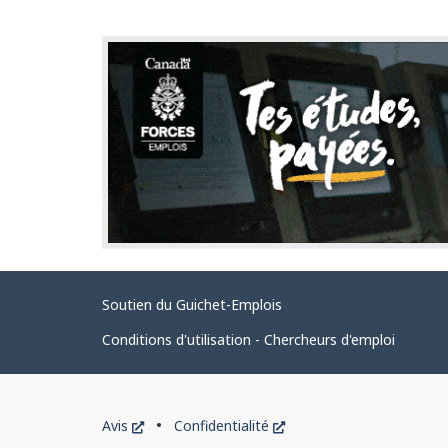
t
a
i
l
s
d
e
l
a
p
Liens
a
Soutien du Guichet-Emplois
connexes
g
Conditions d'utilisation - Chercheurs d'emploi
e
Organisation
Ce
Ce
Avis
Confidentialité
du
lien
lien