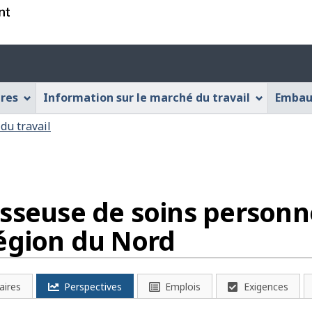
Passer
Passer
Passer
au
à
à
contenu
« À
la
Menu
principal
propos
version
des
de
HTML
ères
Information sur le marché du travail
Embau
cette
simplifiée
paramèt
application
du
du travail
Web »
compte
sseuse de soins personne
Région du Nord
aires
Perspectives
Emplois
Exigences