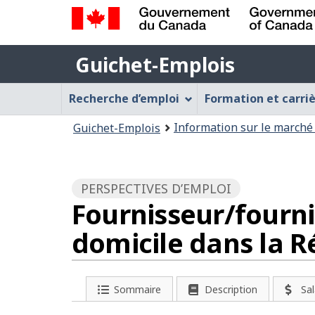
Gouvernement
Guichet-
du
Guichet-Emplois
Emplois
Canada
Menu
/
Recherche d’emploi
Formation et carri
Government
Guichet-
Vous
of
Information sur le marché 
Guichet-Emplois
Emplois
Canada
êtes
ici
:
PERSPECTIVES D’EMPLOI
Fournisseur/fourni
domicile dans la 
Sommaire
Description
Sal