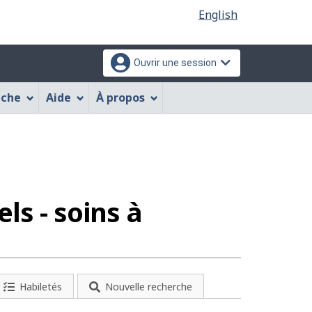
Sélection
English
de
la
Ouvrir une session
langue
che
Aide
À propos
res
ls - soins à
Habiletés
Nouvelle recherche