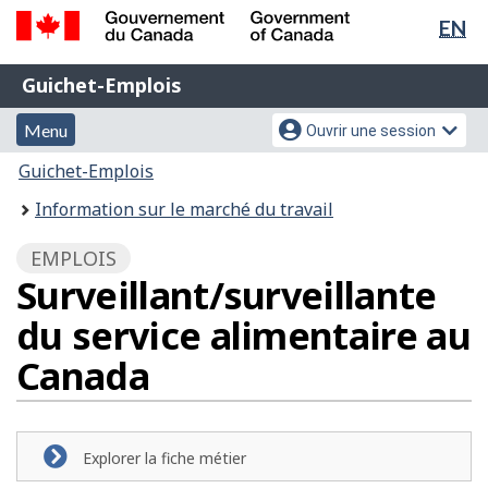
Sél
EN
Passer
Passer
de
au
à
Gouvernement
Guichet-
contenu
la
la
Guichet-Emplois
du
principal
version
Emplois
Canada
lan
Menu
Menu
HTML
Menu
Ouvrir une session
/
simplifiée
et
des
Government
Vous
Guichet-Emplois
of
recherche
paramètres
êtes
Information sur le marché du travail
Canada
du
ici
compte
:
EMPLOIS
Surveillant/surveillante
du service alimentaire au
Canada
Explorer la fiche métier