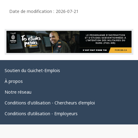
D
é
Date de modification :
2026-07-21
t
a
i
l
s
d
Liens
Soutien du Guichet-Emplois
e
connexes
l
À propos
a
Notre réseau
p
Conditions d'utilisation - Chercheurs d'emploi
a
Conditions d’utilisation - Employeurs
g
e
Organisation