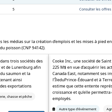
5
Consulter les offres
les médias sur la création d’emplois et les mises à pied en 
t du poisson (CNP 94142).
dans trois sociétés des
Cooke Inc., une société de Saint
y et de Lunenburg afin
225 M$ en vue d’acquérir les ac
n du saumon et la
Canada East, notamment ses ins
tenant ainsi
l’Île­du­Prince-Édouard et à Ter
e des exportations
estime que cette entente repré
croissance et qu’elle permettra
terie, chasse et pêche
employés.
Autre type d'événement
Agr