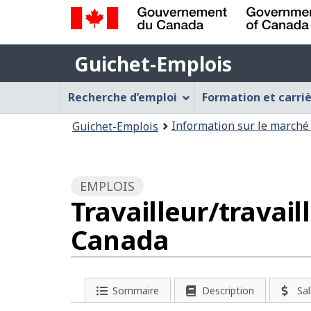
Gouvernement
Guichet-
du
Guichet-Emplois
Emplois
Canada
Menu
/
Recherche d’emploi
Formation et carri
Government
Guichet-
Vous
of
Information sur le marché 
Guichet-Emplois
Emplois
Canada
êtes
ici
:
EMPLOIS
Travailleur/travai
Canada
D
Sommaire
Description
Sal