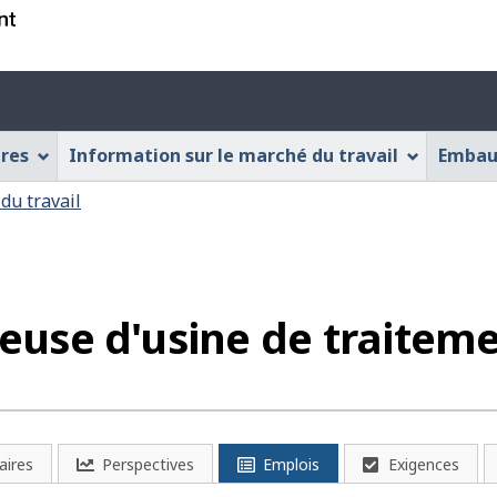
Passer
Passer
Passer
au
à
à
contenu
« À
la
Menu
principal
propos
version
des
de
HTML
ères
Information sur le marché du travail
Embau
cette
simplifiée
paramèt
application
du
du travail
Web »
compte
lleuse d'usine de traitem
aires
Perspectives
Emplois
Exigences