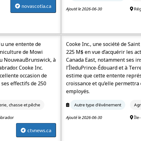
novascotia.ca
Ajouté le 2026-06-30
Rég
clu une entente de
Cooke Inc., une société de Saint
oniculture de Mowi
225 M$ en vue d’acquérir les ac
au Nouveau­Brunswick, à
Canada East, notamment ses ins
abrador. Cooke Inc.
l’Île­du­Prince-Édouard et à Ter
cellente occasion de
estime que cette entente repré
ses effectifs de 250
croissance et qu’elle permettra
employés.
terie, chasse et pêche
Autre type d'événement
Agr
abrador
Ajouté le 2026-06-30
Île
ctvnews.ca