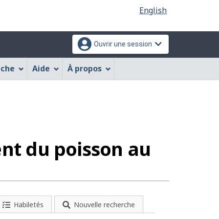
Sélection
English
de
la
Ouvrir une session
langue
che
Aide
À propos
res
ent du poisson au
Habiletés
Nouvelle recherche