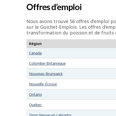
é
Offres d’emploi
t
a
Nous avons trouvé 56 offres d’emploi po
i
sur le Guichet-Emplois. Les offres d’em
transformation du poisson et de fruits
l
s
Région
d
Canada
e
Colombie-Britannique
l
a
Nouveau-Brunswick
p
Nouvelle-Écosse
a
Ontario
g
Québec
e
Terre-Neuve-et-Labrador