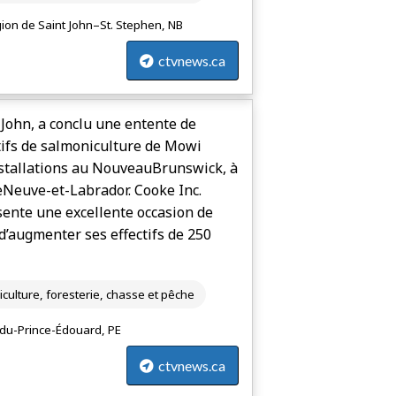
ion de Saint John–St. Stephen, NB
ctvnews.ca
 John, a conclu une entente de
tifs de salmoniculture de Mowi
tallations au Nouveau­Brunswick, à
re­Neuve-et-Labrador. Cooke Inc.
sente une excellente occasion de
 d’augmenter ses effectifs de 250
iculture, foresterie, chasse et pêche
-du-Prince-Édouard, PE
ctvnews.ca