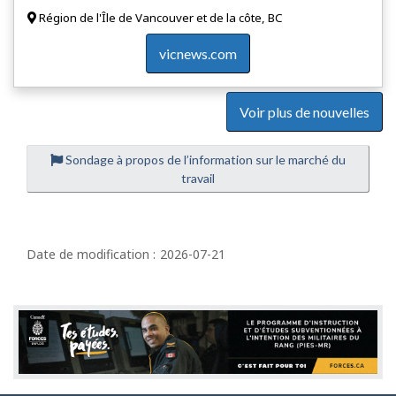
Région de l'Île de Vancouver et de la côte, BC
vicnews.com
Voir plus de nouvelles
Sondage à propos de l’information sur le marché du
travail
D
é
Date de modification :
2026-07-21
t
a
i
l
s