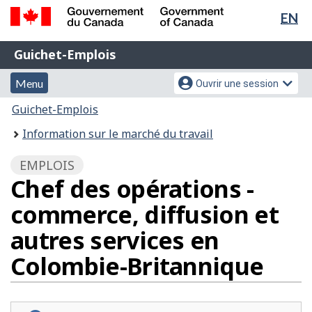
Sél
EN
Passer
Passer
de
au
à
Gouvernement
Guichet-
contenu
la
la
Guichet-Emplois
du
principal
version
Emplois
Canada
lan
Menu
Menu
HTML
Menu
Ouvrir une session
/
simplifiée
et
des
Government
Vous
Guichet-Emplois
of
recherche
paramètres
êtes
Information sur le marché du travail
Canada
du
ici
compte
:
EMPLOIS
Chef des opérations -
commerce, diffusion et
autres services en
Colombie-Britannique