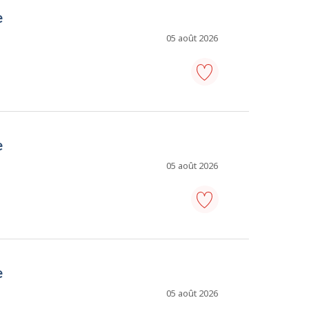
-
e
Ajouter
aux
favoris
05 août 2026
adjoint
administratif/adjointe
administrative
-
e
Ajouter
aux
favoris
05 août 2026
adjoint
administratif/adjointe
administrative
-
e
Ajouter
aux
favoris
05 août 2026