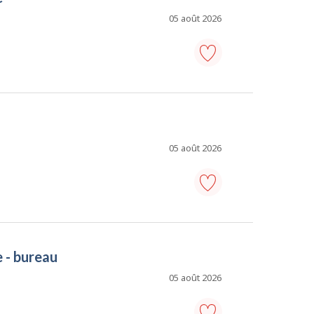
-
Ajouter
05 août 2026
aux
favoris
adjoint
administratif/adjointe
administrative
-
Ajouter
aux
favoris
05 août 2026
secrétaire
des
ventes
-
e - bureau
Ajouter
aux
favoris
05 août 2026