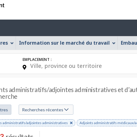
Passer
Passer
Passer
Passer
au
au
à
à
recherche
contenu
« À
la
Menu
d'emploi
principal
propos
version
des
de
HTML
ères
Information sur le marché du travail
Embau
cette
simplifiée
paramètres
application
du
Web »
EMPLACEMENT :
compte
nts administratifs/adjointes administratives et d’a
herche
er
er
ltres
Recherches récentes
r
s administratifs/adjointes administratives
Enlever
Adjoints administratifs médicaux/a
s
le
e
mot-
3
résultats