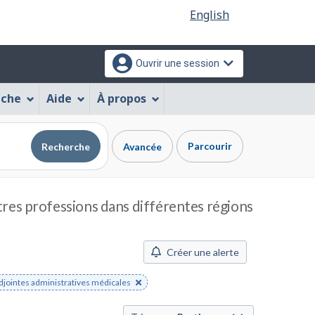
Sélection
English
de
la
Ouvrir une session
langue
che
Aide
À propos
Parcourir
Recherche
Avancée
utres professions dans différentes régions
Créer une alerte
djointes administratives médicales