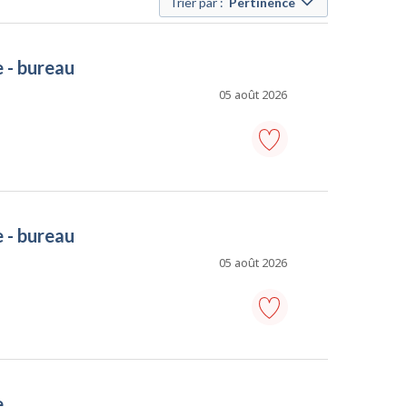
Trier par :
Pertinence
e - bureau
05 août 2026
adjoint
administratif/adjointe
administrative
-
e - bureau
bureau
-
Ajouter
05 août 2026
aux
favoris
adjoint
administratif/adjointe
administrative
-
e
bureau