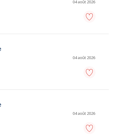
Ajouter
04 août 2026
aux
favoris
adjoint
administratif/adjointe
administrative
-
e
Ajouter
aux
favoris
04 août 2026
adjoint
administratif/adjointe
administrative
-
e
Ajouter
aux
favoris
04 août 2026