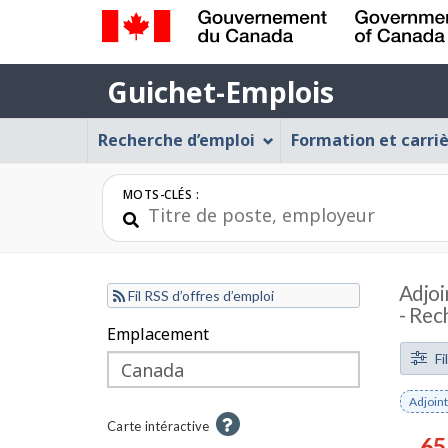
Gouvernement
Guichet-
du
Guichet-Emplois
Emplois
Canada
Menu
/
Recherche d’emploi
Formation et carri
Government
Guichet-
of
Emplois
MOTS-CLÉS :
Canada
Adjoi
Fil RSS d’offres d’emploi
- Rec
F
Emplacement
Pass
Pass
Fi
i
aux
à
l
Enleve
Adjoint
filtre
la
le
t
A
Carte intéractive
cart
mot-
65